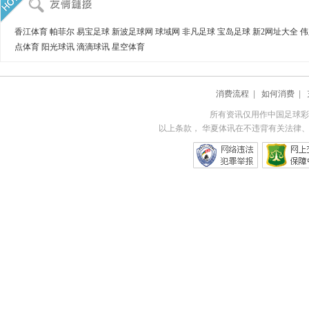
香江体育
帕菲尔
易宝足球
新波足球网
球域网
非凡足球
宝岛足球
新2网址大全
伟
点体育
阳光球讯
滴滴球讯
星空体育
消费流程
|
如何消费
|
所有资讯仅用作中国足球彩
以上条款， 华夏体讯在不违背有关法律