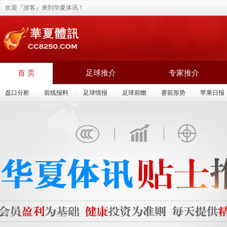
欢迎『游客』来到华夏体讯！
|
|
首 页
足球推介
专家推介
|
盘口分析
|
前线报料
|
足球情报
|
足球前瞻
|
赛前形势
|
苹果日报