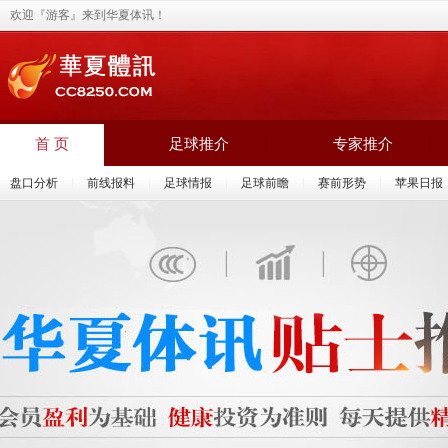
欢迎『游客』来到华夏体讯！
|
|
首 页
足球推介
专家推介
|
盘口分析
|
前线报料
|
足球情报
|
足球前瞻
|
赛前形势
|
苹果日报